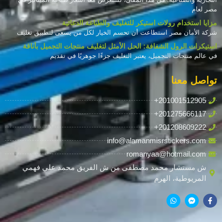
مصر لعام
مزايا استخدام رولات استيكر للتغليف والطباعة الدعائية
شركة الأمان مصر استطاعت أن تحسم الخيار لكل من يسعى لتطبيق تغليف
استيكرات الرول الشفافة: الحل الأمثل لتغليف منتجات التجميل بأناقة
في عالم منتجات التجميل، يعتبر التغليف جزءًا جوهريًا في تقديم
تواصل معنا
+201001512905
+201275666117
+201208609222
info@alamanmisrstickers.com
romanyaa@hotmail.com
ش مستشار محمد مصطفى من ش الفريق محمد علي فهمي
المريوطية، الهرم