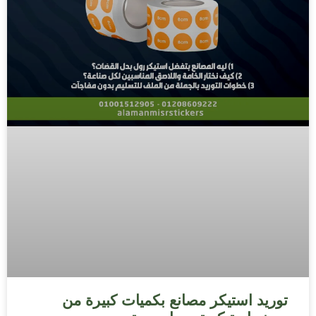
توريد استيكر مصانع بكميات كبيرة من