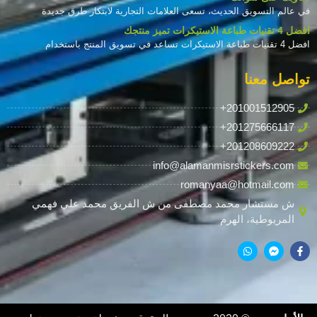
في عالم التسويق الحديث، تسعى العلامات التجارية لابتكار طرق جديدة
افضل 4 تقنيات طباعة الاستيكرات تميز منتجك
افضل 4 تقنيات طباعة الاستيكرات تساعد في تسويق المنتج باستخدام
تواصل معنا
+201001512905
+201275666117
+201208609222
info@alamanmisrstickers.com
romanyaa@hotmail.com
ش مستشار محمد مصطفى من ش الفريق محمد علي فهمي
المريوطية، الهرم