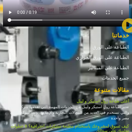
خدماتنا
الطباعة على الورق
الطباعة على الورق الحراري
الطباعة علي الميتاليز
جميع الخدمات
مقالات متنوعة
أعلى طباعة رول استيكر و ليبل
تعتبر طباعة رول استيكر وليبل من الخدمات المهمة التي تقدمها شركات الطباعة
والتي تستخدم في العديد من المجالات التجارية والإعلانية. وتعد شركة الأمان
مصر واحدة
كيف تسوق لمشروعك باستخدام مطبعة ستيكرات احترافية؟ 9 خطوات
تجاوبك على سؤالك